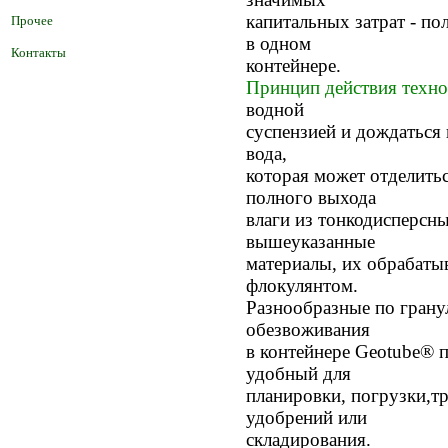
капитальных затрат - по
Прочее
в одном
Контакты
контейнере.
Принцип действия техно
водной
суспензией и дождаться 
вода,
которая может отделитьс
полного выхода
влаги из тонкодисперсны
вышеуказанные
материалы, их обрабат
флокулянтом.
Разнообразные по грану
обезвоживания
в контейнере Geotube® 
удобный для
планировки, погрузки,тр
удобрений или
складирования.