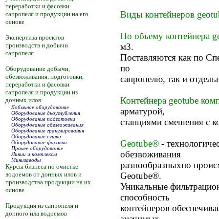
переработки и фасовки
Виды контейнеров geotu
сапропеля и продукции на его
основе
По обьему контейнера g
Экспертиза проектов
производств и добычи
м3.
сапропеля
Поставляются как по С
по
Оборудование добычи,
обезвоживания, подготовки,
сапропелю, так и отдельн
переработки и фасовки
сапропеля и продукции из
Контейнера geotube ком
донных илов
Добычное оборудование
арматурой,
Оборудование дноуглубления
Оборудование подготовки
станциями смешения с к
Оборудование обезвоживания
Оборудование гранулирования
Оборудование сушки
Geotube®
- технологиче
Оборудование фасовки
Прочее оборудование
обезвоживания
Линии и комплексы
Минизаводы
разнообразныхпо проис
Курсы бизнеса по очистке
водоемов от донных илов и
Geotube®.
производства продукции на их
Уникальные фильтрацио
основе
способность
Продукция из сапропеля и
контейнеров обеспечива
донного ила водоемов
значимых