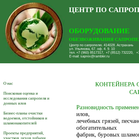
ЦЕНТР ПО САПРО
ОБОРУДОВАНИЕ
ОБЕЗВОЖИВАНИЯ САПРОПЕ
Центр по сапропелю. 414028. Астрахань
ул. Ульянова, 67. оф. 4. 9. 10
тел. +7 (960) 8517317, +7 (8512) 732220, +
E-mail: saprex@rambler.ru
О нас
КОНТЕЙНЕРА 
СА
Поисковая оценка и
исследования сапропеля и
донных илов
Разновидность примене
Бизнес-планы очистки
илов,
водоемов, отстойников и
лечебных грязей, песча
шламонакопителей
обогатительных
Проекты предприятий,
фабрик, буровых шламов
участков, цехов добычи,