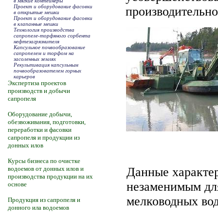
в мягкие контейнеры
Проект и оборудование фасовки
производительно
в открытые мешки
Проект и оборудование фасовки
в клапанные мешки
Технология производства
сапропеле-торфяного сорбента
нефтезагрязнителя
Капсульное почвообразование
сапропелем и торфом на
засоленных землях
Рекультивация капсульным
почвообразователем горных
карьеров
Экспертиза проектов
производств и добычи
сапропеля
Оборудование добычи,
обезвоживания, подготовки,
переработки и фасовки
сапропеля и продукции из
донных илов
Курсы бизнеса по очистке
водоемов от донных илов и
Данные характер
производства продукции на их
незаменимым для
основе
мелководных во
Продукция из сапропеля и
донного ила водоемов