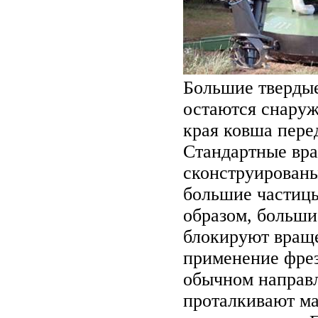
Большие твердые
остаются снаруж
края ковша перед
Стандартные вр
сконструированы
большие частицы
образом, больши
блокируют вращ
применение фре
обычном направл
проталкивают мат