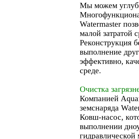
Мы можем углуби
Многофункциона
Watermaster поз
малой затратой с
Реконструкция б
выполнение друг
эффективно, кач
среде.
Очистка загрязн
Компанией Aquam
земснаряда Water
Ковш-насос, кот
выполнении дноу
гидравлической 