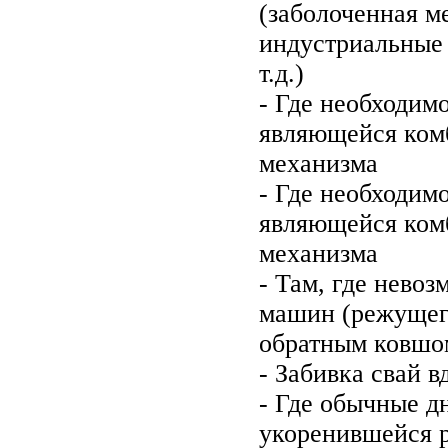
(заболоченная м
индустриальные 
т.д.)
- Где необходим
являющейся комб
механизма
- Где необходим
являющейся комб
механизма
- Там, где нево
машин (режущего
обратным ковшом
- Забивка свай 
- Где обычные д
укоренившейся 