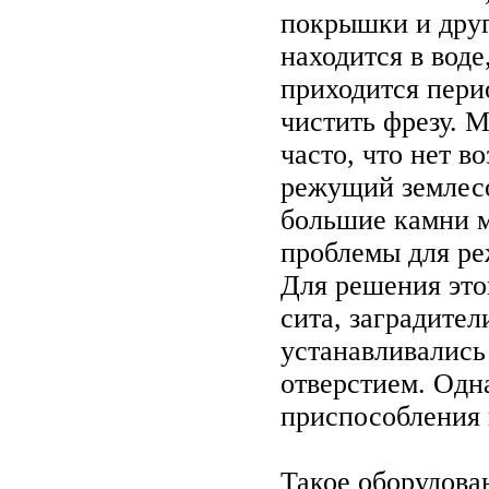
покрышки и друг
находится в воде
приходится пери
чистить фрезу. М
часто, что нет 
режущий землесо
большие камни м
проблемы для ре
Для решения это
сита, заградители
устанавливались
отверстием. Одна
приспособления 
Такое оборудован