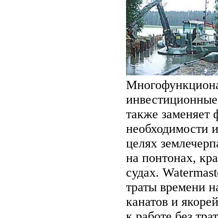
Многофункциона
инвестиционные 
также заменяет 
необходимости и
целях землечерп
на понтонах, кр
судах. Watermas
траты времени н
канатов и якоре
к работе без тра