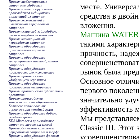
Проект таблетирования
месте. Универса
сапропеляв удобрения
Проект и миниоборудование
производства медицинских
средства в двой
аппликаций из сапрпеля
Проект экстенсивной и
вложения.
интенсивной переработки
сапропеля
Проект скваинной гидродобычи
Машина WATE
песка и нерудных ископаемых
Проект кавитационной
такими характер
переработки сапропеля
Проект и оборудование
приготовления корма из
прочность, наде
сапропеля
Проект и оборудование
совершенствоват
гранулирования пастообразного
сапропеля
Проект и оборудование
рынок была пре
производста рекультивантов
Проект производства
Основное отлич
удобряющего керамзита
Проект и оборудование
производства мелиорантов
первого поколен
Проект производства субстатов и
премиксов
значительно ул
Проект производства
капсульного почвообразователя
Комплекс использования
эффективность 
и регенерации лечебной грязи
Проект и оборудование добычи
Мы представляе
лечебных грязей
KDS Micronex в производстве
сапропеле-торфяных смесей
Сlassic III. Это
Производственные комплексы
переработки сапропеля и торфа
усовершенствова
Проект и оборудование фасовки