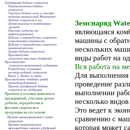
Грейферная добыча сапропеля
Пневматическая добыча
сапропеля
Участок добычи илов и очистки
водоема технологией Watermaster
Добыча сапропеля и его
Земснаряд Wate
обезвоживание в контейнерах
geotube
являющаяся ком
Очистка водоема от
нефтезагрязнений
Добыча и переработка сапропеля
машины с обрат
естественной влажности
Добыча и переработка сапропеля
нескольких маши
миникомплексами
Зимняя добыча сапропеля
Производство
виды работ на од
сапропеле-навозных удобрений
Производство
Вся работа на м
сапропеле-витаминной подкормки
Разработка осушенных
месторождений сапропеля
Для выполнения 
Книга 1. Бизнес из грязи
Производство лечебных грязей
проведение разл
миниоборудованием
Проект грейферной добычи
сапропеля
на удобрения
выполнении раб
Проекты и готовые комплексы
предприятий, участков, цехов
несколько видов
добычи, переработки и
фасовки сапропеля и
Это ведет к эко
продукции на его основе
сравнению с м
Проект гранулирования и сушки
сапропеля
Проект миникомплекса
которая может с
производства сыпучих удобрений