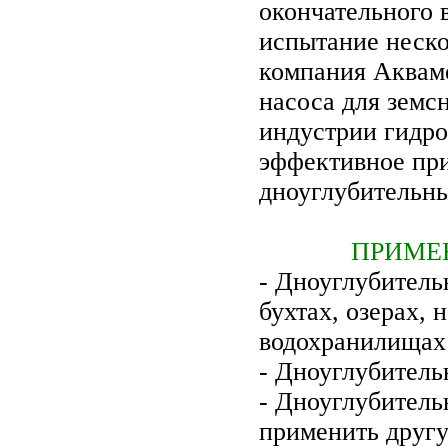
окончательного 
испытание неско
компания Аквам
насоса для земс
индустрии гидро
эффективное пр
дноуглубительны
ПРИМЕ
- Дноуглубитель
бухтах, озерах, 
водохранилищах
- Дноуглубитель
- Дноуглубитель
применить друг