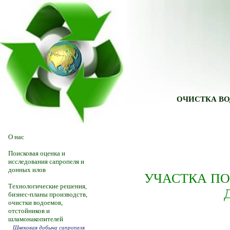
ОЧИСТКА ВО
О нас
Поисковая оценка и
исследования сапропеля и
донных илов
УЧАСТКА ПО
Технологические решения,
бизнес-планы производств,
очистки водоемов,
отстойников и
шламонакопителей
Шнековая добыча сапропеля